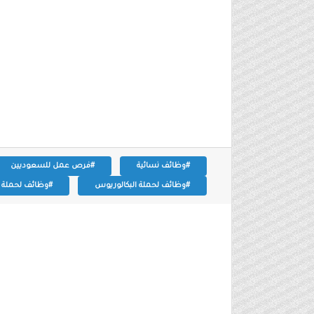
#وظائف نسائية
#فرص عمل للسعوديين
#وظائف لحملة البكالوريوس
#وظائف لحملة ال