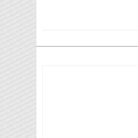
٢٠٢٥/١٢/١٦م