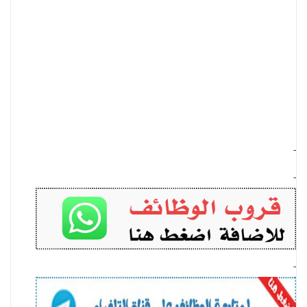
-
-
-