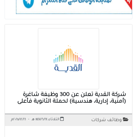
شركة القدية تعلن عن 300 وظيفة شاغرة
(أمنية، إدارية، هندسية) لحملة الثانوية فأعلى
الثلاثاء ١٤٤٧/٦/٢٤ هـ
-
٢٠٢٥/١٢/١٦م
وظائف شركات