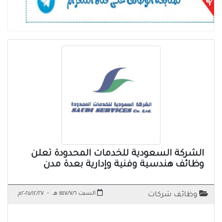
الشركة السعودية للخدمات المحدودة تعلن
وظائف هندسية وفنية وإدارية بعدة مدن
السبت ١٤٤٧/٧/٦ هـ
-
٢٠٢٥/١٢/٢٧م
وظائف شركات