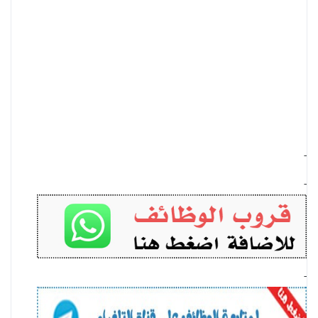
-
-
-