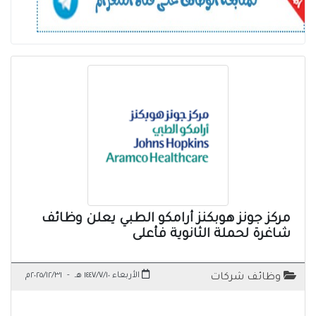
مركز جونز هوبكنز أرامكو الطبي يعلن وظائف
شاغرة لحملة الثانوية فأعلى
الأربعاء ١٤٤٧/٧/١٠ هـ
-
٢٠٢٥/١٢/٣١م
وظائف شركات