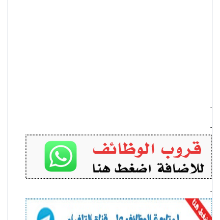
-
-
-