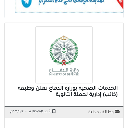
الخدمات الصحية بوزارة الدفاع تعلن وظيفة
(كاتب) إدارية لحملة الثانوية
الأحد ١٤٤٧/٧/١٤ هـ
-
٢٠٢٦/٠١/٠٤م
وظائف مدنية