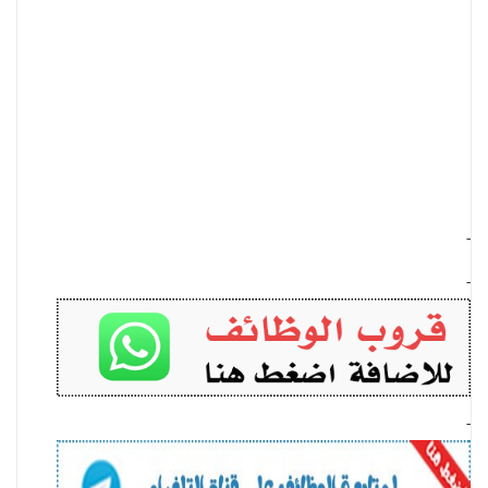
-
-
-