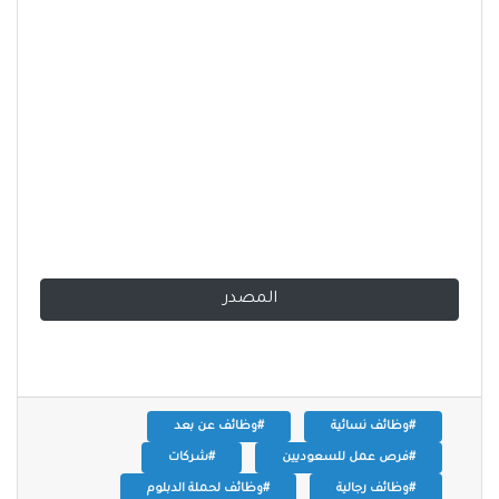
المصدر
#وظائف نسائية
#وظائف عن بعد
#فرص عمل للسعوديين
#شركات
#وظائف رجالية
#وظائف لحملة الدبلوم