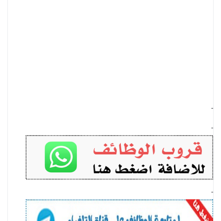
-
-
-