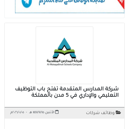
شركة المدارس المتقدمة تفتح باب التوظيف
التعليمي والإداري في 5 مدن بالمملكة
الأثنين ١٤٤٧/٧/١٥ هـ
-
٢٠٢٦/٠١/٠٥م
وظائف شركات