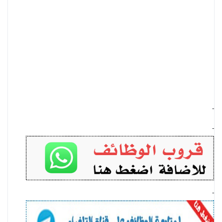
-
-
-