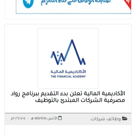
الأكاديمية المالية تعلن بدء التقديم ببرنامج رواد
مصرفية الشركات المبتدئ بالتوظيف
الأثنين ١٤٤٧/٧/١٥ هـ
-
٢٠٢٦/٠١/٠٥م
وظائف شركات