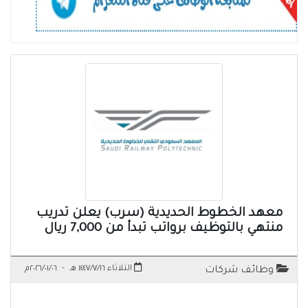
معهد الخطوط الحديدية (سرب) يعلن تدريب
منتهي بالتوظيف برواتب تبدأ من 7,000 ريال
الثلاثاء ١٤٤٧/٧/١٦ هـ
-
٢٠٢٦/٠١/٠٦م
وظائف شركات