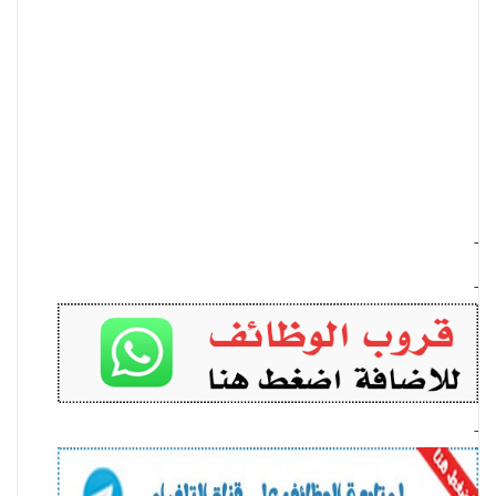
-
-
-