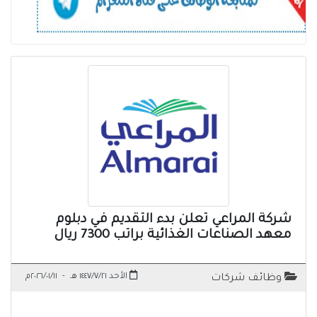
شركة المراعي تعلن بدء التقديم في دبلوم
معهد الصناعات الغذائية براتب 7300 ريال
الأحد ١٤٤٧/٧/٢١ هـ
-
٢٠٢٦/٠١/١١م
وظائف شركات