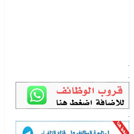
-
-
-