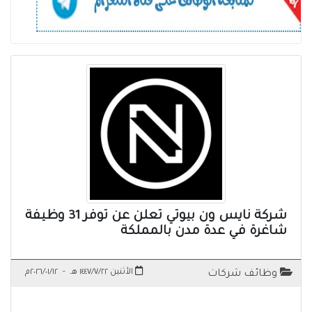
شركة نايس ون بيوتي تعلن عن توفر 31 وظيفة
شاغرة في عدة مدن بالمملكة
الأثنين ١٤٤٧/٧/٢٢ هـ
-
٢٠٢٦/٠١/١٢م
وظائف شركات