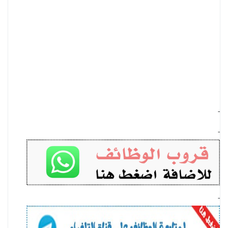
-
-
-