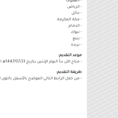
- الهفوف.
- الرياض.
- حائل.
- مكة المكرمة.
- الدمام.
- تبوك.
- ينبع.
- بريدة.
موعد التقديم:
- متاح الآن بدأ اليوم الإثنين بتاريخ 1447/07/23هـ الموافق 2026/01/12م.
طريقة التقديم:
- من خلال الرابط التالي الموضح بالأسفل باللون 