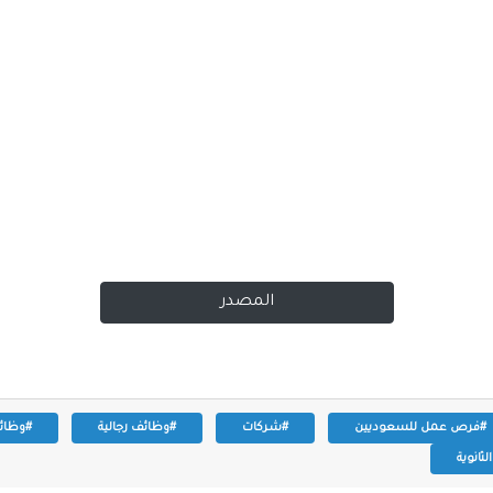
المصدر
#فرص عمل للسعوديين
#شركات
#وظائف رجالية
#وظائف
ثانوية