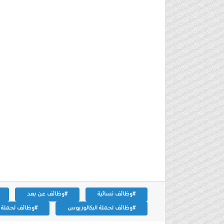
#وظائف نسائية
#وظائف عن بعد
#وظائف لحملة البكالوريوس
#وظائف لحملة ال