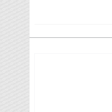
٢٠٢٦/٠١/١٥م