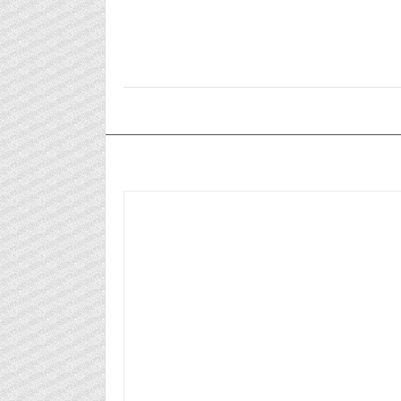
٢٠٢٦/٠١/٢١م