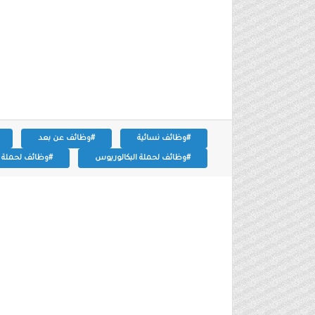
#وظائف نسائية
#وظائف عن بعد
#وظائف لحملة البكالوريوس
#وظائف لحملة ال