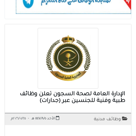
الإدارة العامة لصحة السجون تعلن وظائف
طبية وفنية للجنسين عبر (جدارات)
الأحد ١٤٤٧/٨/٥ هـ
-
٢٠٢٦/٠١/٢٥م
وظائف مدنية