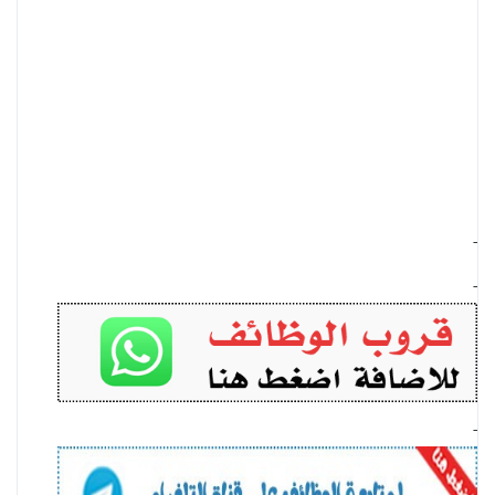
-
-
-