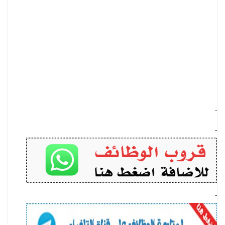
-
-
-