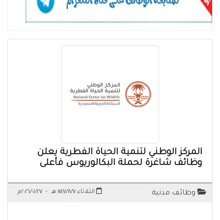
المركز الوطني لتنمية الحياة الفطرية يعلن
وظائف شاغرة لحملة البكالوريوس فأعلى
الثلاثاء ١٤٤٧/٨/٧ هـ
-
٢٠٢٦/٠١/٢٧م
وظائف مدنية