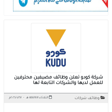
شركة كودو تعلن وظائف مضيفين محترفين
للعمل لديها والشركات التابعة لها
الثلاثاء ١٤٤٧/٨/٧ هـ
-
٢٠٢٦/٠١/٢٧م
وظائف شركات