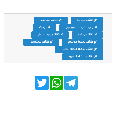
#وظائف نسائية
#وظائف عن بعد
#فرص عمل للسعوديين
#شركات
#وظائف رجالية
#وظائف بدوام كامل
#وظائف لحملة الدبلوم
#وظائف للجنسين
#وظائف لحملة البكالوريوس
#وظائف لحملة الثانوية
T
W
T
w
h
e
i
a
l
t
t
e
t
s
g
e
A
r
r
p
a
p
m