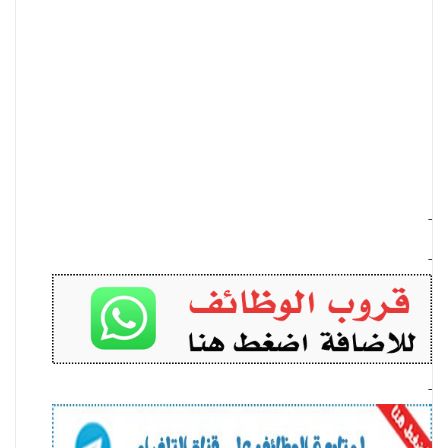
-
-
-