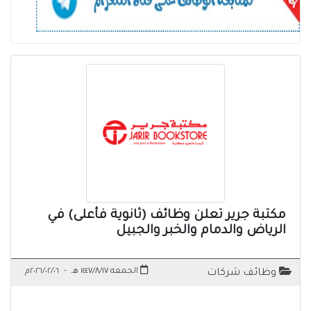
مكتبة جرير تعلن وظائف (ثانوية فأعلى) في
الرياض والدمام والخبر والجبيل
الجمعه ١٤٤٧/٨/١٧ هـ
-
٢٠٢٦/٠٢/٠٦م
وظائف شركات