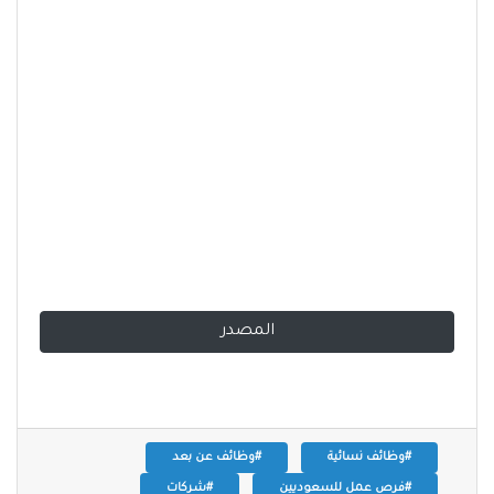
المصدر
#وظائف نسائية
#وظائف عن بعد
#فرص عمل للسعوديين
#شركات