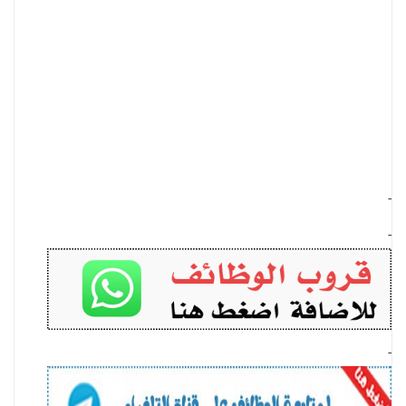
-
-
-