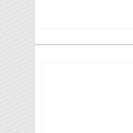
٢٠٢٦/٠٢/١٠م