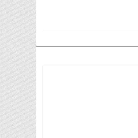
٢٠٢٦/٠٢/١٢م