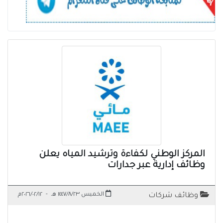
المركز الوطني لكفاءة وترشيد المياه يعلن
وظائف إدارية عبر جدارات
الخميس ١٤٤٧/٨/٢٣ هـ
-
٢٠٢٦/٠٢/١٢م
وظائف شركات