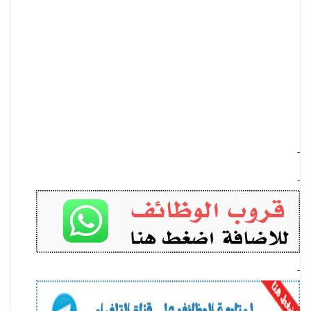
-
-
-