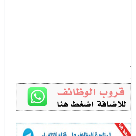
-
-
-