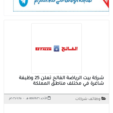
شركة بيت الرياضة الفالح تعلن 25 وظيفة
شاغرة في مختلف مناطق المملكة
الأحد ١٤٤٧/٨/٢٦ هـ
-
٢٠٢٦/٠٢/١٥م
وظائف شركات