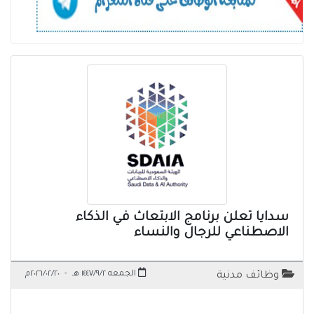
سدايا تعلن برنامج الابتعاث في الذكاء
الاصطناعي للرجال والنساء
الجمعه ١٤٤٧/٩/٢ هـ
-
٢٠٢٦/٠٢/٢٠م
وظائف مدنية