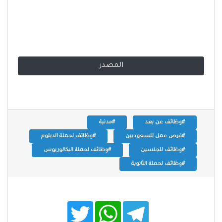
المصدر
#وظائف عن بعد
#مدنية
#فرص عمل للسعوديين
#وظائف لحملة الدبلوم
#وظائف للجنسين
#وظائف لحملة البكالوريوس
#وظائف لحملة الثانوية
T
W
T
w
h
e
i
a
l