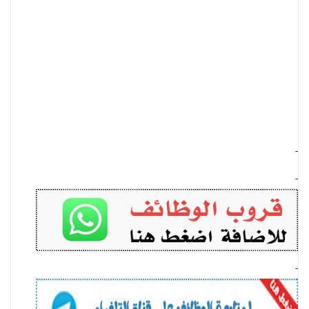
-
-
-