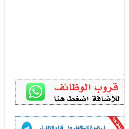
-
-
-