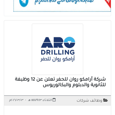
شركة أرامكو روان للحفر تعلن عن 12 وظيفة
للثانوية والدبلوم والبكالوريوس
الثلاثاء ١٤٤٧/٩/١٣ هـ
-
٢٠٢٦/٠٣/٠٣م
وظائف شركات