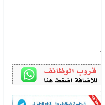
-
-
-