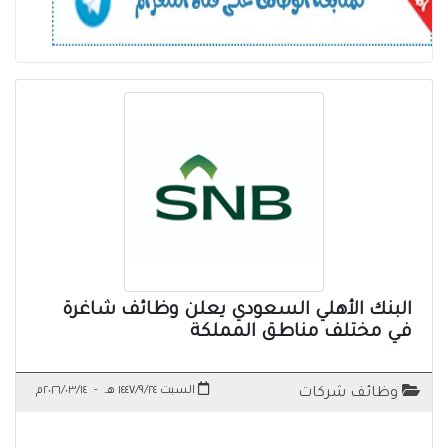
البنك الأهلي السعودي يعلن وظائف شاغرة
في مختلف مناطق المملكة
السبت ١٤٤٧/٩/٢٤ هـ
-
٢٠٢٦/٠٣/١٤م
وظائف شركات