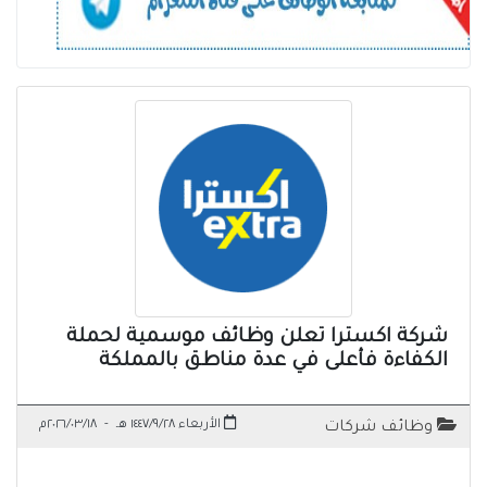
شركة اكسترا تعلن وظائف موسمية لحملة
الكفاءة فأعلى في عدة مناطق بالمملكة
الأربعاء ١٤٤٧/٩/٢٨ هـ
-
٢٠٢٦/٠٣/١٨م
وظائف شركات