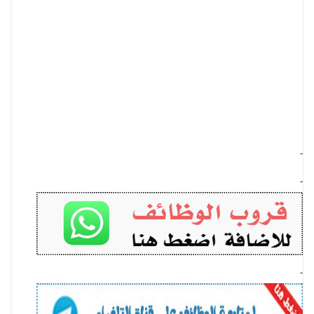
-
-
-