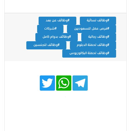
#وظائف نسائية
#وظائف عن بعد
#فرص عمل للسعوديين
#شركات
#وظائف رجالية
#وظائف بدوام كامل
#وظائف لحملة الدبلوم
#وظائف للجنسين
#وظائف لحملة البكالوريوس
T
W
T
w
h
e
i
a
l
t
t
e
t
s
g
e
A
r
r
p
a
p
m