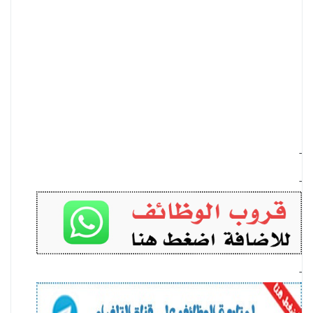
-
-
-