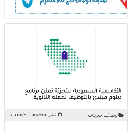
الأكاديمية السعودية للتجزئة تعلن برنامج
دبلوم مبتدئ بالتوظيف لحملة الثانوية
الأثنين ١٤٤٧/١٠/١٠ هـ
-
٢٠٢٦/٠٣/٣٠م
وظائف شركات