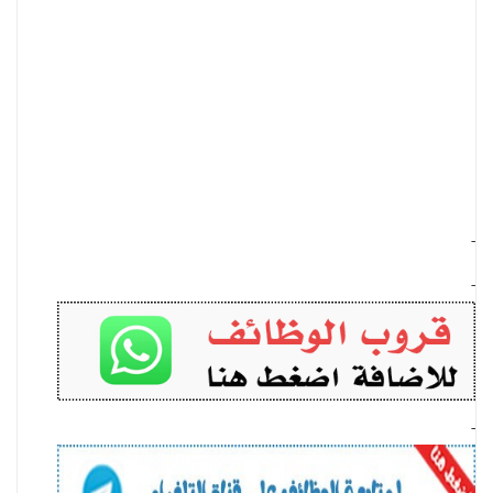
-
-
-