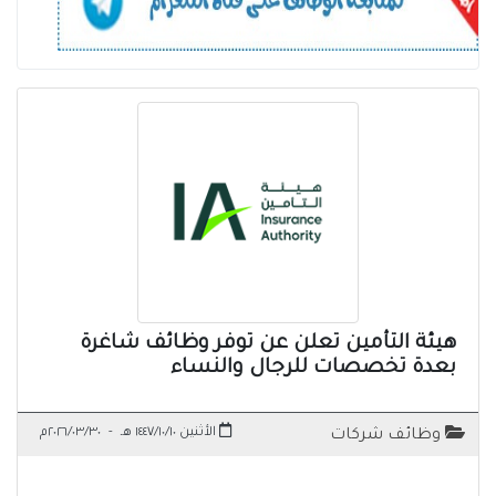
هيئة التأمين تعلن عن توفر وظائف شاغرة
بعدة تخصصات للرجال والنساء
الأثنين ١٤٤٧/١٠/١٠ هـ
-
٢٠٢٦/٠٣/٣٠م
وظائف شركات