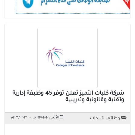
شركة كليات التميز تعلن توفر 45 وظيفة إدارية
وتقنية وقانونية وتدريبية
الأثنين ١٤٤٧/١٠/١٠ هـ
-
٢٠٢٦/٠٣/٣٠م
وظائف شركات