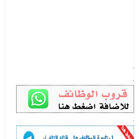
-
-
-