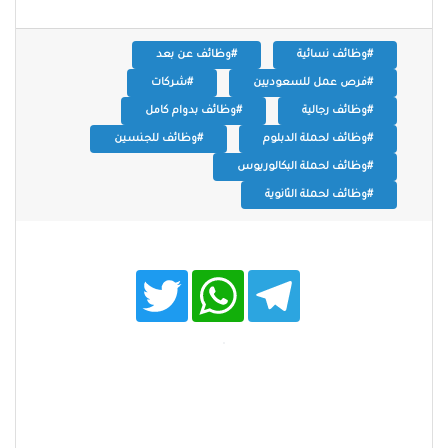
#وظائف نسائية
#وظائف عن بعد
#فرص عمل للسعوديين
#شركات
#وظائف رجالية
#وظائف بدوام كامل
#وظائف لحملة الدبلوم
#وظائف للجنسين
#وظائف لحملة البكالوريوس
#وظائف لحملة الثانوية
T
W
T
w
h
e
i
a
l
t
t
e
t
s
g
e
A
r
r
p
a
p
m