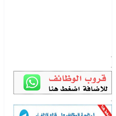
-
-
-