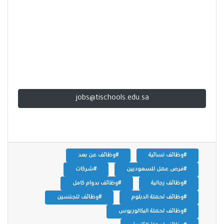
jobs@tischools.edu.sa
#وظائف نسائية
#وظائف عن بعد
#فرص عمل للسعوديين
#شركات
#وظائف رجالية
#وظائف بدوام كامل
#وظائف لحملة الدبلوم
#وظائف للجنسين
#وظائف لحملة البكالوريوس