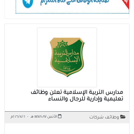
مدارس التربية الإسلامية تعلن وظائف
تعليمية وإدارية للرجال والنساء
الأثنين ١٤٤٧/١٠/١٧ هـ
-
٢٠٢٦/٠٤/٠٦م
وظائف شركات