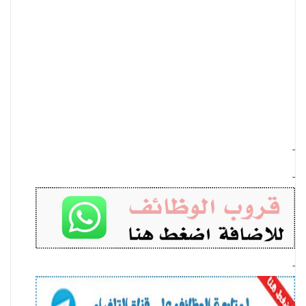
-
-
-