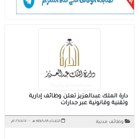
دارة الملك عبدالعزيز تعلن وظائف إدارية
وتقنية وقانونية عبر جدارات
الثلاثاء ١٤٤٧/١٠/١٨ هـ
-
٢٠٢٦/٠٤/٠٧م
وظائف مدنية