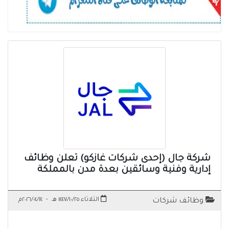
شركة جال (إحدى شركات غازكو) تعلن وظائف
إدارية وفنية وسائقين بعدة مدن بالمملكة
الثلاثاء ١٤٤٧/١٠/٢٥ هـ
-
٢٠٢٦/٠٤/١٤م
وظائف شركات