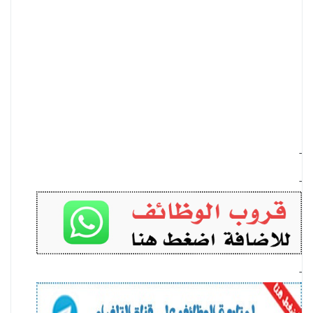
-
-
-