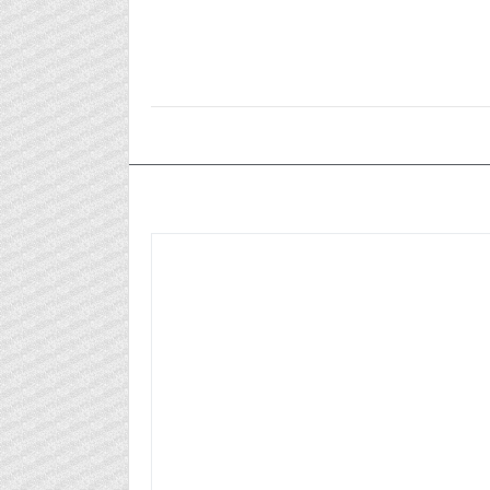
٢٠٢٦/٠٥/٢٣م