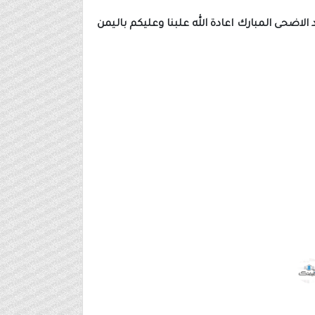
من 27/ 5/ 2026م سبب التقديم يوافق اول ايام عيد الاضحى المبارك اعادة الله علبنا وعليكم باليمن