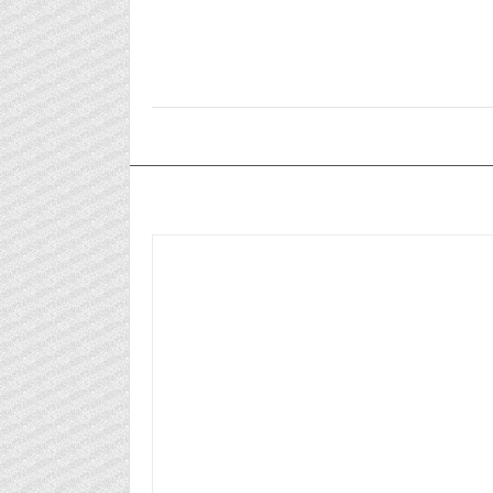
٢٠٢٦/٠٦/٠٢م