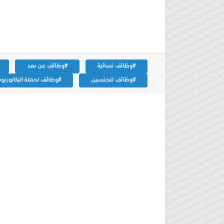
#وظائف نسائية
#وظائف عن بعد
#وظائف للجنسين
#وظائف لحملة البكالوري