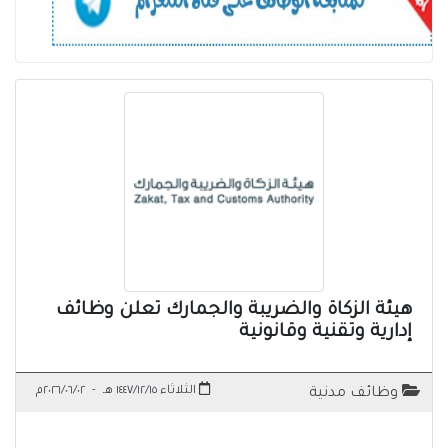
هيئة الزكاة والضريبة والجمارك تعلن وظائف
إدارية وتقنية وقانونية
الثلاثاء ١٤٤٧/١٢/١٥ هـ
-
٢٠٢٦/٠٦/٠٢م
وظائف مدنية