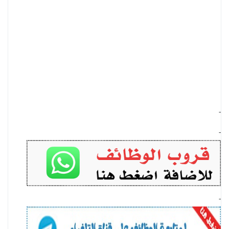
-
-
-