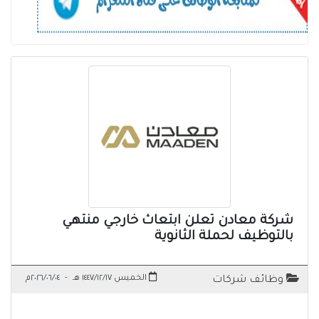
شركة معادن تعلن ابتعاث خارجي منتهي
بالتوظيف لحملة الثانوية
الخميس ١٤٤٧/١٢/١٧ هـ
-
٢٠٢٦/٠٦/٠٤م
وظائف شركات