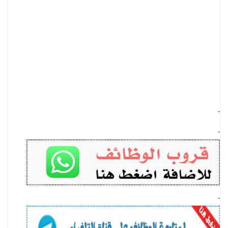
-
-
-