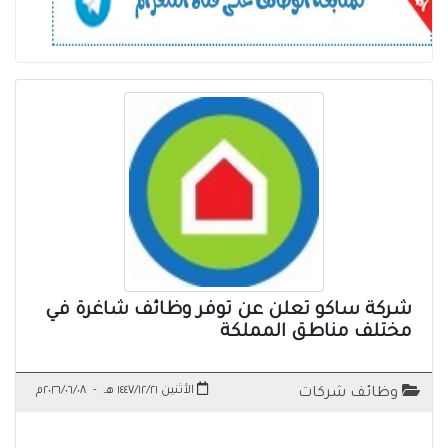
شركة ساكو تعلن عن توفر وظائف شاغرة في
مختلف مناطق المملكة
الأثنين ١٤٤٧/١٢/٢١ هـ
-
٢٠٢٦/٠٦/٠٨م
وظائف شركات