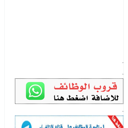
-
-
-