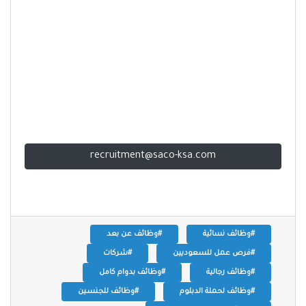
recruitment@saco-ksa.com
#وظائف نسائية
#وظائف عن بعد
#فرص عمل للسعوديين
#شركات
#وظائف رجالية
#وظائف بدوام كامل
#وظائف لحملة الدبلوم
#وظائف للجنسين