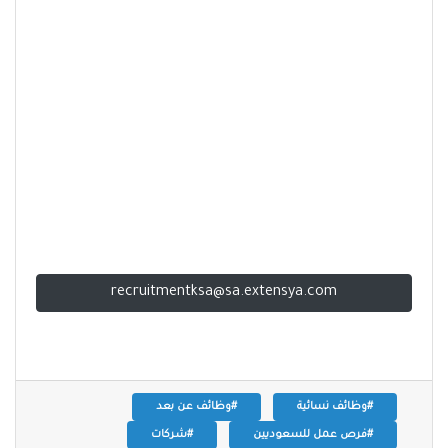
recruitmentksa@sa.extensya.com
#وظائف نسائية
#وظائف عن بعد
#فرص عمل للسعوديين
#شركات