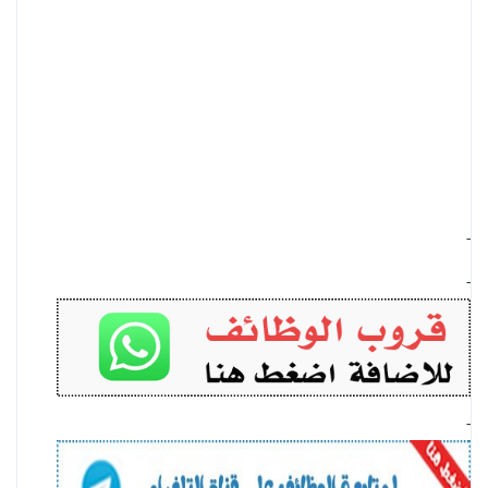
-
-
-