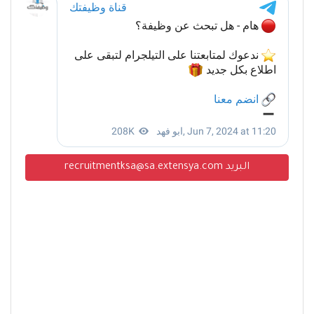
البريد recruitmentksa@sa.extensya.com