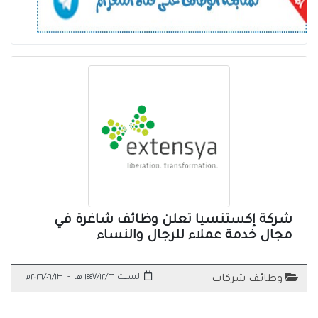
شركة إكستنسيا تعلن وظائف شاغرة في
مجال خدمة عملاء للرجال والنساء
السبت ١٤٤٧/١٢/٢٦ هـ
-
٢٠٢٦/٠٦/١٣م
وظائف شركات