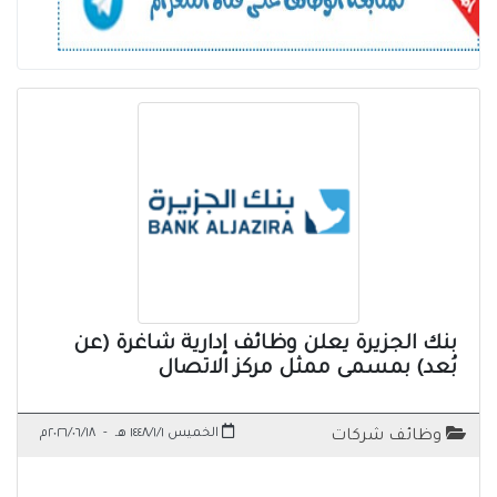
بنك الجزيرة يعلن وظائف إدارية شاغرة (عن
بُعد) بمسمى ممثل مركز الاتصال
الخميس ١٤٤٨/١/١ هـ
-
٢٠٢٦/٠٦/١٨م
وظائف شركات