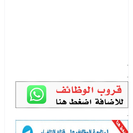
-
-
-