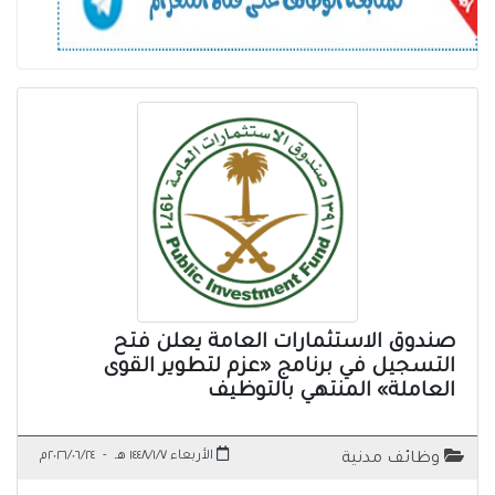
صندوق الاستثمارات العامة يعلن فتح
التسجيل في برنامج «عزم لتطوير القوى
العاملة» المنتهي بالتوظيف
الأربعاء ١٤٤٨/١/٧ هـ
-
٢٠٢٦/٠٦/٢٤م
وظائف مدنية