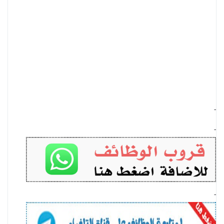
-
-
-