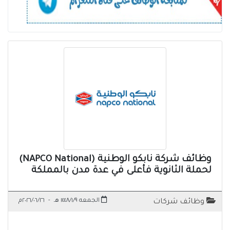
وظائف شركة نابكو الوطنية (NAPCO National)
لحملة الثانوية فأعلى في عدة مدن بالمملكة
الجمعه ١٤٤٨/١/٩ هـ
-
٢٠٢٦/٠٦/٢٦م
وظائف شركات