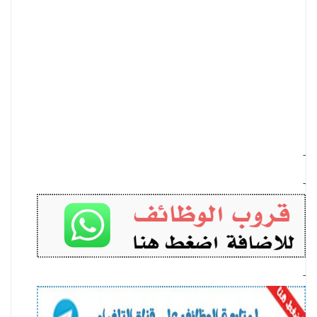
-
-
-