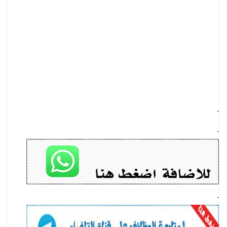
-
-
-