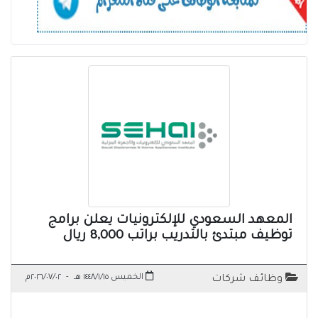
المعهد السعودي للإلكترونيات يعلن برامج
توظيف مبتدئ بالتدريب براتب 8,000 ريال
الخميس ١٤٤٨/١/١٥ هـ
-
٢٠٢٦/٠٧/٠٢م
وظائف شركات