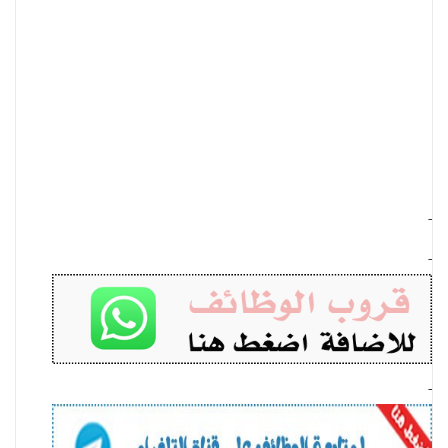
-
-
-