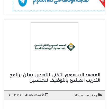
المعهد السعودي التقني للتعدين يعلن برنامج
التدريب المبتدئ بالتوظيف للجنسين
الأحد ١٤٤٨/١/١٨ هـ
-
٢٠٢٦/٠٧/٠٥م
وظائف شركات