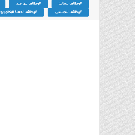
#وظائف نسائية
#وظائف عن بعد
#وظائف للجنسين
#وظائف لحملة البكالوري