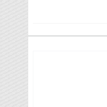
٢٠٢٦/٠٧/٠٩م