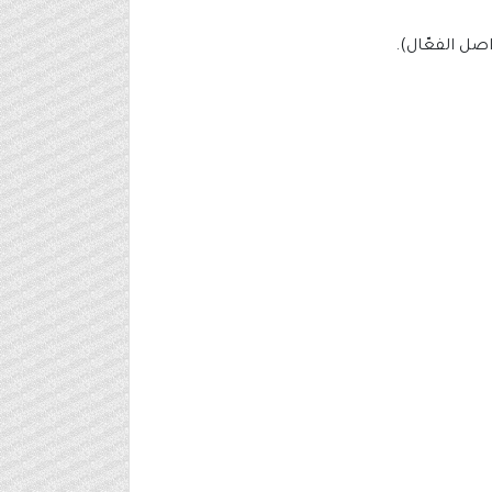
صل الفعّال).