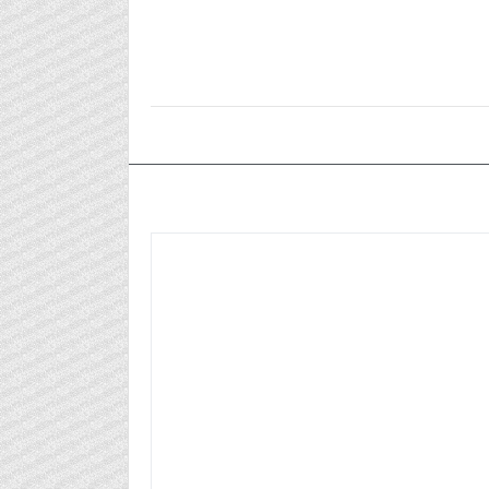
٢٠٢٦/٠٧/٠٩م