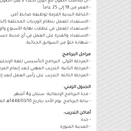
- أن يتناسب الطول مع الوزن بحيث لا يقل الطول عن 165 سم للمتقدمين، و160 سم للمت
- العمر من 18 إلى 25 عاماً.
- اللياقة البدنية اللازمة لوظيفة ضابط أمن.
- الاستعداد للعمل بنظام الورديات المختلفة (الص
- الاستعداد للعمل في عطلات نهاية الأسبوع والإ
- الاستعداد والقدرة على العمل في أي مدينة ح
- شهادة خلوّ من السوابق الجنائية.
مراحل البرنامج:
- المرحلة الأولى: البرنامج التأسيسي للغة الإنجليز
- المرحلة الثانية: التدريب المهني (بعد إتمام الم
- المرحلة الثالثة: التدريب على رأس العمل (بعد 
الجدول الزمني:
- مدة البرنامج الإجمالية: سنتان و4 أشهر.
- بداية البرنامج: يوم الأحد بتاريخ 1448/03/10هـ الموافق 2026/08/23م.
أماكن التدريب:
- جدة.
- المدينة المنورة.