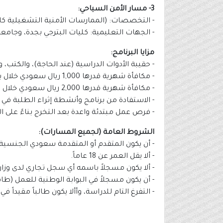
3- مسار الأمن السياحي:
- التخصصات: (الممارسات الأمنية التشغيلية كال
- الجهات التعليمية: كليات البترجي بجدة، وجامعة 
مزايا البرنامج:
- حقيبة الأدوات الدراسية (عند الحاجة)، والكتب، 
- مكافأة شهرية قدرها 1,000 ريال سعودي خلال برنامج اللغة الإنجليزية (لمدة 4 أشهر فقط).
- مكافأة شهرية قدرها 2,000 ريال سعودي خلال برنامج التدريب المهني (لمدة 18 شهراً فقط).
- الاستفادة من برنامج وأنشطة إثراء الطلبة في ش
- فرص عمل مبتدئة واعدة بعد التخرج بناءً على الأ
الشروط العامة (لجميع المسارات):
- أن يكون المتقدم أو المتقدمة سعودي الجنسية
- ألا يقل العمر عن 18 عاماً.
- ألا يكون مسجلاً باسمه أي سجل تجاري لدى وزارة
- أن يكون مسجلاً في البوابة الوطنية للعمل (طا
- التفرغ التام للدراسة، وأألا يكون طالباً مقيدا