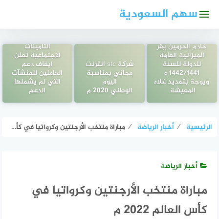
لتجاوز
سهم السعودية
لى
لمحتوى
خادم الحرمين يقر
التأمينات
الميزانية العامة
الاجتماعية تعلن
للدولة للسنة
شركة stc انترنت
ايقاف دعم
1442/1441 ه
مجاني بمناسبة
العاملين للمنشآت
ويوجة بتمديد غلاء
اليوم
التي لم يشملها
المعيشة
الوطني 2020 م
الدعم
الرئيسية
⁄
أخبار الرياضة
⁄
مباراة منتخب الأرجنتين وكرواتيا في كأس العالم 2022 م
أخبار الرياضة
مباراة منتخب الأرجنتين وكرواتيا في
كأس العالم 2022 م