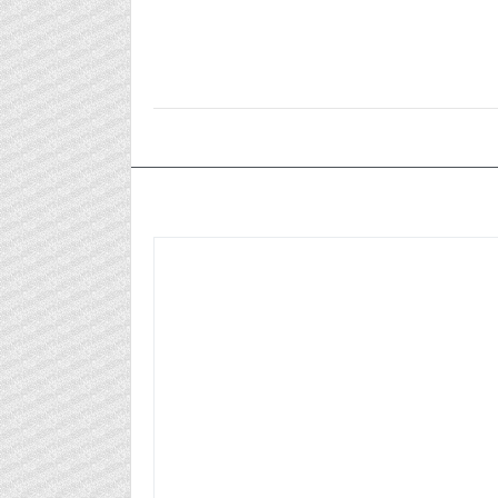
٢٠٢٤/٠٩/٠٥م