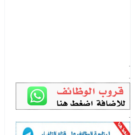
-
-
-