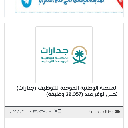
المنصة الوطنية الموحدة للتوظيف (جدارات)
تعلن توفر عدد (28,057 وظيفة)
الأربعاء ١٤٤٦/٧/٢٨ هـ
-
٢٠٢٥/٠١/٢٩م
وظائف مدنية