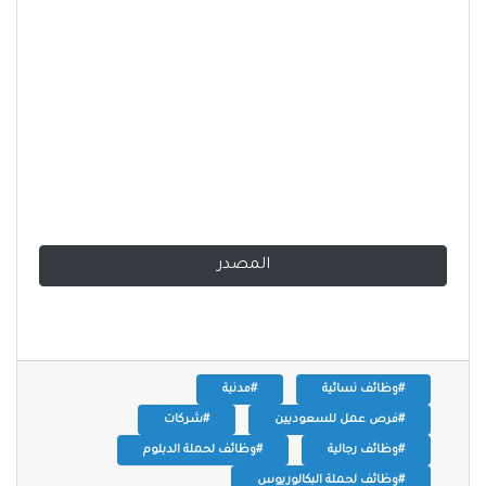
المصدر
#وظائف نسائية
#مدنية
#فرص عمل للسعوديين
#شركات
#وظائف رجالية
#وظائف لحملة الدبلوم
#وظائف لحملة البكالوريوس