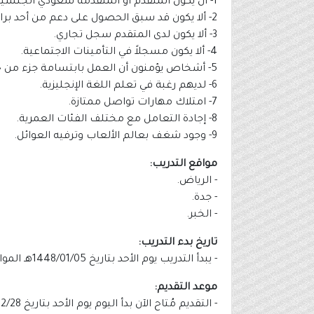
1- أن يكون المتقدم أو المتقدمة سعودي الجنسية.
2- ألا يكون قد سبق الحصول على دعم من أحد برامج صندوق تنمية الموارد البشرية (هدف).
3- ألا يكون لدى المتقدم سجل تجاري.
4- ألا يكون مسجلاً في التأمينات الاجتماعية.
5- أشخاص يؤمنون أن العمل بابتسامة جزء من حياتهم.
6- لديهم رغبة في تعلم اللغة الإنجليزية.
7- امتلاك مهارات تواصل ممتازة.
8- إجادة التعامل مع مختلف الفئات العمرية.
9- وجود شغف بعالم الألعاب وترفيه العوائل.
مواقع التدريب:
- الرياض.
- جدة.
- الخبر.
تاريخ بدء التدريب:
- يبدأ التدريب يوم الأحد بتاريخ 1448/01/05هـ الموافق 2026/06/21م.
موعد التقديم:
- التقديم مُتاح الآن بدأ اليوم يوم الأحد بتاريخ 1447/12/28هـ الموافق 2026/06/14م.