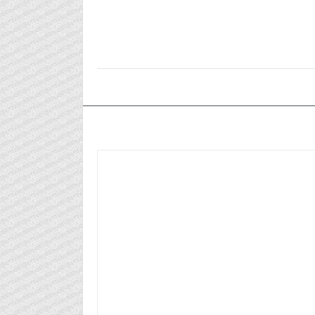
٢٠٢٦/٠٦/١٤م