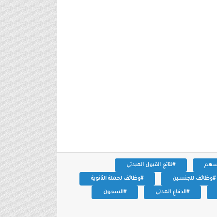
سهم
#نتائج القبول المبدئي
#وظائف للجنسين
#وظائف لحملة الثانوية
#الدفاع المدني
#السجون