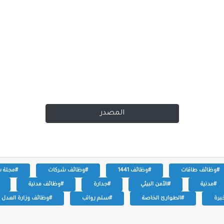
المصدر
#وظائف طاقات
#وظائف 1441
#وظائف شركات
#مجلة 
#مدنية
#الأمن البيئي
#جدارة
#وظائف مدنية
برة
#الطوارئ الخاصة
#سلم رواتب
#وظائف وزارة العدل