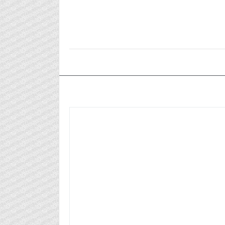
٢٠١٩/١٢/٣٠م