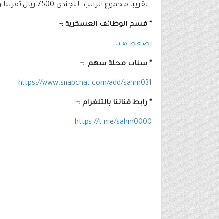
- تقريبا مجموع الراتب للجندي 7500 ريال تقريبا والراتب الاساسي فيه شوية اختلاف بسيط أما بالزيادة أو النقصان .
* قسم الوظائف العسكرية :-
اضغط هـنـا
* سناب مجلة سهم :-
https://www.snapchat.com/add/sahm031
* رابط قناتنا بالتلغرام :-
https://t.me/sahm0000