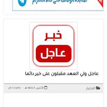
عاجل ولي العهد مقبلون على خير دائما
الأثنين ١٤٤١/١٠/١ هـ
-
٢٠٢٠/٠٥/٢٥م
الاخبار