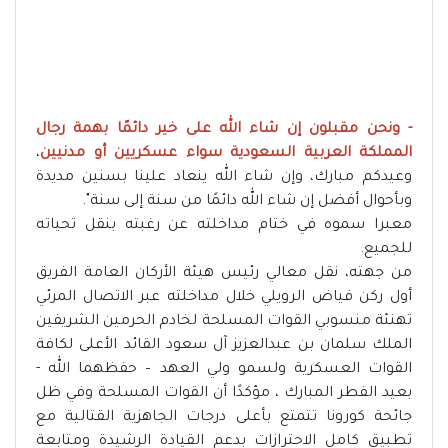
- ونحن مقبلون إن شاء الله على خير دائمًا بهمة رجال
المملكة العربية السعودية سواء عسكريين أو مدنيين
،
وعيدكم مبارك، وإن شاء الله ينعاد علينا بسنين مديدة
وبأحوال أفضل إن شاء الله دائمًا من سنة إلى سنة".
معبرا سموه في ختام مداخلته عن رغبته بنقل تحياته
للجميع.
من جهته، نقل معالي رئيس هيئة الأركان العامة الفريق
أول ركن فياض الرويلي خلال مداخلته عبر الاتصال المرئي
تهنئة منسوبي القوات المسلحة لخادم الحرمين الشريفين
الملك سلمان بن عبدالعزيز آل سعود القائد الأعلى لكافة
القوات العسكرية ولسمو ولي العهد – حفظهما الله -
بعيد الفطر المبارك ، مؤكدًا أن القوات المسلحة وفي ظل
جائحة كورونا تتمتع بأعلى درجات الجاهزية القتالية مع
تطبيق كامل الاحترازات بدعم القيادة الرشيدة ومتابعة