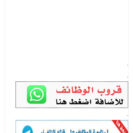
-
-
-