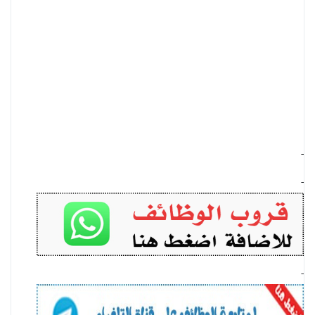
-
-
-