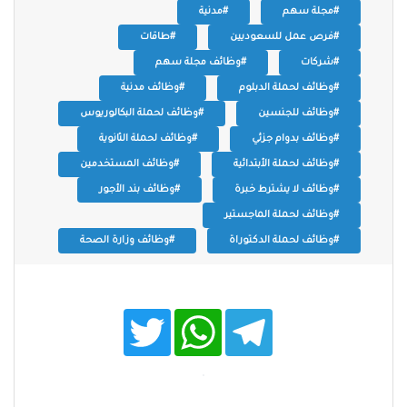
#مجلة سهم
#مدنية
#فرص عمل للسعوديين
#طاقات
#شركات
#وظائف مجلة سهم
#وظائف لحملة الدبلوم
#وظائف مدنية
#وظائف للجنسين
#وظائف لحملة البكالوريوس
#وظائف بدوام جزئي
#وظائف لحملة الثانوية
#وظائف لحملة الأبتدائية
#وظائف المستخدمين
#وظائف لا يشترط خبرة
#وظائف بند الأجور
#وظائف لحملة الماجستير
#وظائف لحملة الدكتوراة
#وظائف وزارة الصحة
T
W
T
w
h
e
i
a
l
t
t
e
t
s
g
e
A
r
r
p
a