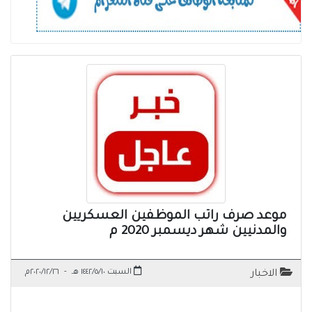
موعد صرف راتب الموظفين العسكريين
والمدنيين شهر ديسمبر 2020 م
السبت ١٤٤٢/٥/١٠ هـ
-
٢٠٢٠/١٢/٢٦م
الاخبار